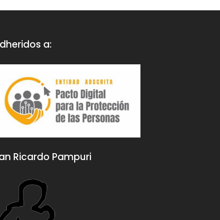
tros
aquí
.
dheridos a:
an Ricardo Pampuri