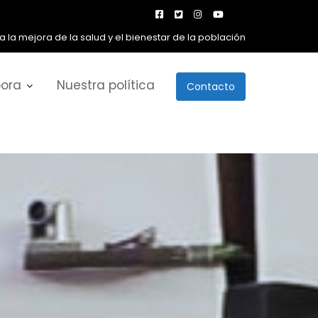
Eventos:
 Voluntario: la labor de Ángel Misut y la Asociación
San Ricardo Pampuri
ora
Nuestra política
Contacto