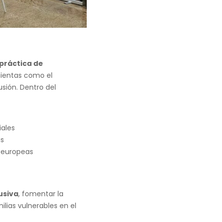
práctica de
mientas como el
usión. Dentro del
iales
as
y europeas
usiva
, fomentar la