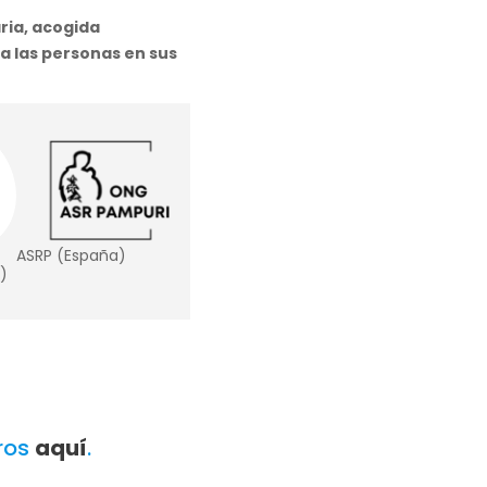
ilias vulnerables en el
ria, acogida
 las personas en sus
ASRP (España)
a)