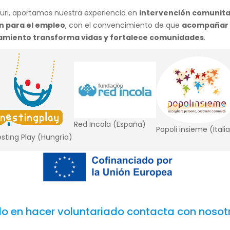
ria, reducir el abandono escolar, y posicionar la voz de las fam
 inclusión en la Unión Europea.
ri, aportamos nuestra experiencia en
intervención comunita
n para el empleo
, con el convencimiento de que
acompañar a
miento transforma vidas y fortalece comunidades
.
Red Incola (España)
Popoli insieme (Itali
sting Play (Hungría)